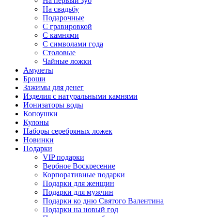
На первый зуб
На свадьбу
Подарочные
С гравировкой
С камнями
С символами года
Столовые
Чайные ложки
Амулеты
Броши
Зажимы для денег
Изделия с натуральными камнями
Ионизаторы воды
Копоушки
Кулоны
Наборы серебряных ложек
Новинки
Подарки
VIP подарки
Вербное Воскресение
Корпоративные подарки
Подарки для женщин
Подарки для мужчин
Подарки ко дню Святого Валентина
Подарки на новый год