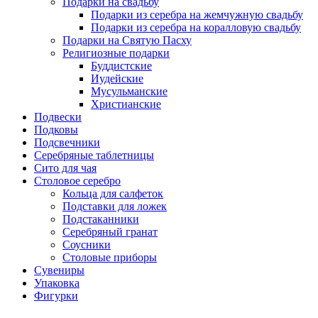
Подарки на свадьбу
Подарки из серебра на жемчужную свадьбу
Подарки из серебра на коралловую свадьбу
Подарки на Святую Пасху
Религиозные подарки
Буддистские
Иудейские
Мусульманские
Христианские
Подвески
Подковы
Подсвечники
Серебряные таблетницы
Сито для чая
Столовое серебро
Кольца для салфеток
Подставки для ложек
Подстаканники
Серебряный гранат
Соусники
Столовые приборы
Сувениры
Упаковка
Фигурки