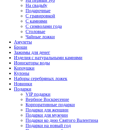
На первый зуб
На свадьбу
Подарочные
С гравировкой
С камнями
С символами года
Столовые
Чайные ложки
Амулеты
Броши
Зажимы для денег
Изделия с натуральными камнями
Ионизаторы воды
Копоушки
Кулоны
Наборы серебряных ложек
Новинки
Подарки
VIP подарки
Вербное Воскресение
Корпоративные подарки
Подарки для женщин
Подарки для мужчин
Подарки ко дню Святого Валентина
Подарки на новый год