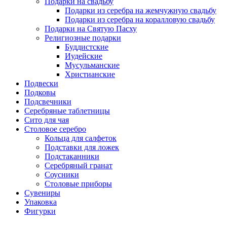
Подарки на свадьбу
Подарки из серебра на жемчужную свадьбу
Подарки из серебра на коралловую свадьбу
Подарки на Святую Пасху
Религиозные подарки
Буддистские
Иудейские
Мусульманские
Христианские
Подвески
Подковы
Подсвечники
Серебряные таблетницы
Сито для чая
Столовое серебро
Кольца для салфеток
Подставки для ложек
Подстаканники
Серебряный гранат
Соусники
Столовые приборы
Сувениры
Упаковка
Фигурки