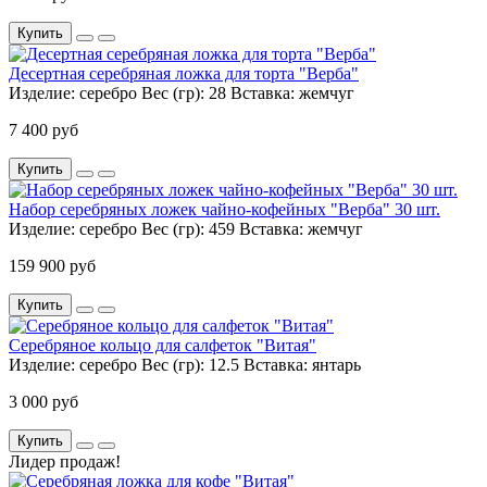
Купить
Десертная серебряная ложка для торта "Верба"
Изделие:
серебро
Вес (гр):
28
Вставка:
жемчуг
7 400 руб
Купить
Набор серебряных ложек чайно-кофейных "Верба" 30 шт.
Изделие:
серебро
Вес (гр):
459
Вставка:
жемчуг
159 900 руб
Купить
Серебряное кольцо для салфеток "Витая"
Изделие:
серебро
Вес (гр):
12.5
Вставка:
янтарь
3 000 руб
Купить
Лидер продаж!