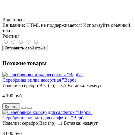
Ваш отзыв
Внимание:
HTML не поддерживается! Используйте обычный
текст!
Рейтинг
Отправить свой отзыв
Похожие товары
Серебряная вилка десертная "Верба"
Изделие:
серебро
Вес (гр):
13.5
Вставка:
жемчуг
4 100 руб
Купить
Серебряное кольцо для салфеток "Верба"
Изделие:
серебро
Вес (гр):
11
Вставка:
жемчуг
3 600 руб