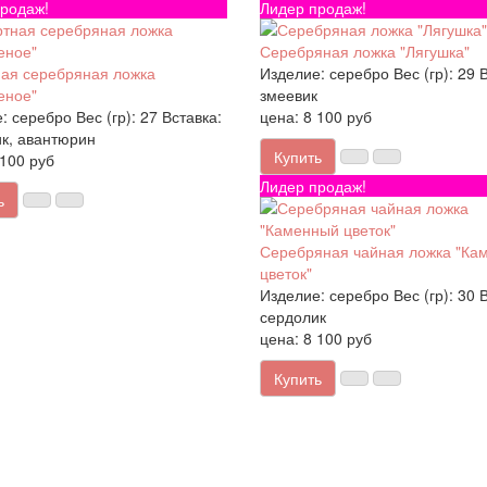
родаж!
Лидер продаж!
Серебряная ложка "Лягушка"
ая серебряная ложка
Изделие:
серебро
Вес (гр):
29
В
еное"
змеевик
:
серебро
Вес (гр):
27
Вставка:
цена: 8 100 руб
к, авантюрин
Купить
 100 руб
Лидер продаж!
ь
Серебряная чайная ложка "Ка
цветок"
Изделие:
серебро
Вес (гр):
30
В
сердолик
цена: 8 100 руб
Купить