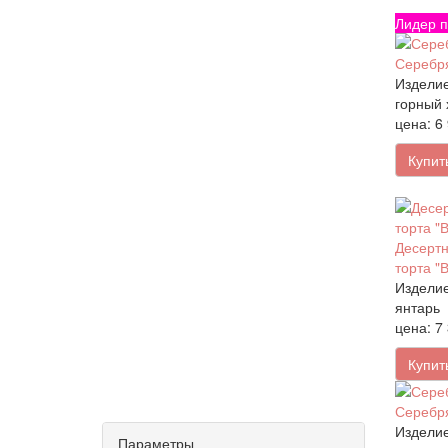
Лидер п
Серебря
Изделие
горный 
цена: 6
Купит
Десертн
торта "
Изделие
янтарь
цена: 7
Купит
Серебря
Изделие
Параметры