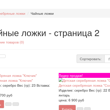
ебряные ложки
Чайные ложки
йные ложки - страница 2
ие товаров (0)
Сортировать:
Лидер продаж!
ная ложка "Ключик"
:
серебро
Вес (гр):
23
Вставка:
Детская серебряная ложка "Со
Изделие:
серебро
Вес (гр):
22
В
 700 руб
янтарь
цена: 6 900 руб
ь
Купить