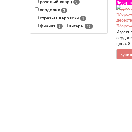
розовый кварц
Лидер п
3
сердолик
3
стразы Сваровски
1
Десертн
фианит
янтарь
"Морож
5
13
Изделие
сердоли
цена: 8
Купит