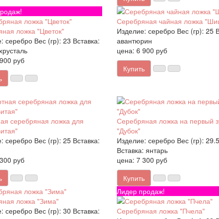
родаж!
Серебряная чайная ложка "Ши
ная ложка "Цветок"
Изделие:
серебро
Вес (гр):
25
В
:
серебро
Вес (гр):
23
Вставка:
авантюрин
хрусталь
цена: 6 900 руб
 900 руб
Купить
ь
ая серебряная ложка для
Серебряная ложка на первый з
Витая"
"Дубок"
:
серебро
Вес (гр):
25
Вставка:
Изделие:
серебро
Вес (гр):
29.
Вставка:
янтарь
 300 руб
цена: 7 300 руб
ь
Купить
Лидер продаж!
ная ложка "Зима"
:
серебро
Вес (гр):
30
Вставка:
Серебряная ложка "Пчела"