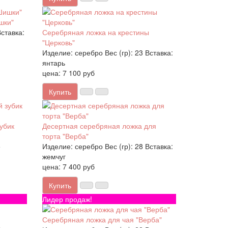
шки"
ставка:
Серебряная ложка на крестины
"Церковь"
Изделие:
серебро
Вес (гр):
23
Вставка:
янтарь
цена: 7 100 руб
Купить
убик
Десертная серебряная ложка для
торта "Верба"
5
Изделие:
серебро
Вес (гр):
28
Вставка:
жемчуг
цена: 7 400 руб
Купить
Лидер продаж!
Серебряная ложка для чая "Верба"