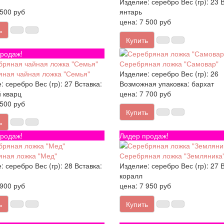
Изделие:
серебро
Вес (гр):
23
В
 500 руб
янтарь
цена: 7 500 руб
ь
Купить
родаж!
Серебряная ложка "Самовар"
ная чайная ложка "Семья"
Изделие:
серебро
Вес (гр):
26
:
серебро
Вес (гр):
27
Вставка:
Возможная упаковка:
бархат
 кварц
цена: 7 700 руб
 500 руб
Купить
ь
родаж!
Лидер продаж!
ная ложка "Мед"
Серебряная ложка "Земляника
:
серебро
Вес (гр):
28
Вставка:
Изделие:
серебро
Вес (гр):
27
В
коралл
 900 руб
цена: 7 950 руб
ь
Купить