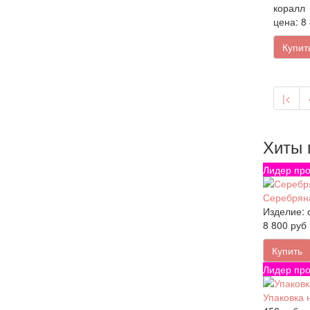
коралл
цена: 8
Купит
|<
Хиты 
Лидер про
Серебряна
Изделие:
8 800 руб
Купить
Лидер про
Упаковка 