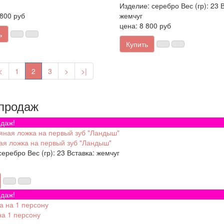
Изделие:
серебро
Вес (гр):
23
В
 800 руб
жемчуг
цена: 8 800 руб
ь
Купить
<
1
2
3
>
>|
продаж
даж!
я ложка на первый зуб "Ландыш"
серебро
Вес (гр):
23
Вставка:
жемчуг
даж!
на 1 персону