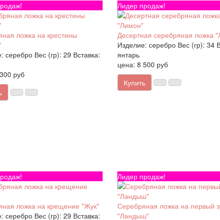
родаж!
Лидер продаж!
ная ложка на крестины
Десертная серебряная ложка "
"
Изделие:
серебро
Вес (гр):
34
В
:
серебро
Вес (гр):
29
Вставка:
янтарь
цена: 8 500 руб
 300 руб
Купить
ь
родаж!
Лидер продаж!
ная ложка на крещение "Жук"
Серебряная ложка на первый з
:
серебро
Вес (гр):
29
Вставка:
"Ландыш"