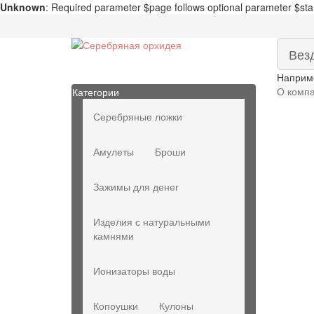
Unknown
: Required parameter $page follows optional parameter $sta
Вез
Наприм
О комп
Категории
Серебряные ложки
Амулеты
Броши
Зажимы для денег
Изделия с натуральными
камнями
Ионизаторы воды
Копоушки
Кулоны