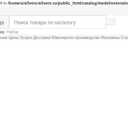
rt in
/home/s/silvero/silvero.ru/public_html/catalog/model/extens
де
ер:
Набор
ании
Цены
Услуги
Доставка
Ювелирное производство
Магазины
Ста