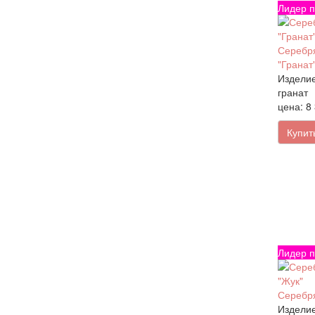
Лидер п
Серебря
"Гранат
Изделие
гранат
цена: 8
Купит
Лидер п
Серебря
Изделие