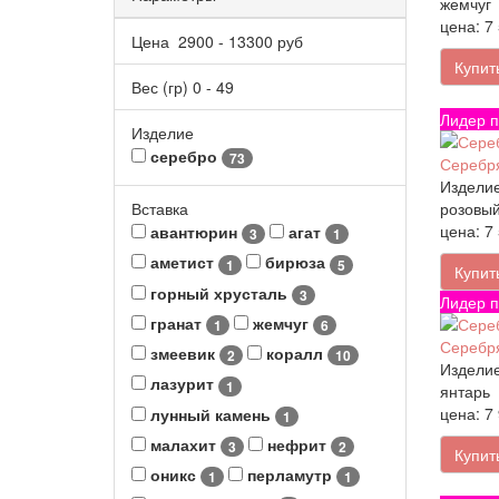
жемчуг
цена: 7
Цена
2900
-
13300
руб
Купит
Вес (гр)
0
-
49
Лидер п
Изделие
серебро
73
Серебря
Изделие
розовый
Вставка
цена: 7
авантюрин
агат
3
1
аметист
бирюза
1
5
Купит
горный хрусталь
3
Лидер п
гранат
жемчуг
1
6
Серебря
змеевик
коралл
2
10
Изделие
лазурит
1
янтарь
цена: 7
лунный камень
1
малахит
нефрит
3
2
Купит
оникс
перламутр
1
1