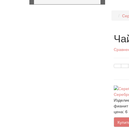
Сер
Ча
Сравнен
Серебря
Изделие
фианит
цена: 6
Купит